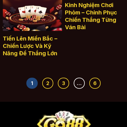
Kinh Nghiệm Chơi
Phỏm – Chinh Phục
Chiến Thắng Từng
Ván Bài
Tiến Lên Miền Bắc –
Chiến Lược Và Kỹ
Năng Để Thắng Lớn
1
2
3
…
6