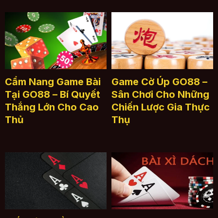
Cẩm Nang Game Bài
Game Cờ Úp GO88 –
Tại GO88 – Bí Quyết
Sân Chơi Cho Những
Thắng Lớn Cho Cao
Chiến Lược Gia Thực
Thủ
Thụ