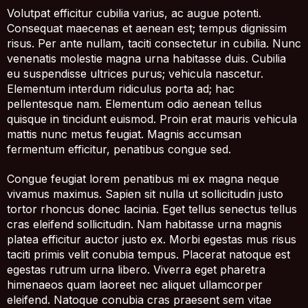
Volutpat efficitur cubilia varius, ac augue potenti.
Consequat maecenas et aenean est; tempus dignissim
risus. Per ante nullam, taciti consectetur in cubilia. Nunc
venenatis molestie magna urna habitasse duis. Cubilia
eu suspendisse ultrices purus; vehicula nascetur.
Elementum interdum ridiculus porta ad; hac
pellentesque nam. Elementum odio aenean tellus
quisque in tincidunt euismod. Proin erat mauris vehicula
mattis nunc metus feugiat. Magnis accumsan
fermentum efficitur, penatibus congue sed.
Congue feugiat lorem penatibus mi ex magna neque
vivamus maximus. Sapien sit nulla ut sollicitudin justo
tortor rhoncus donec lacinia. Eget tellus senectus tellus
cras eleifend sollicitudin. Nam habitasse urna magnis
platea efficitur auctor justo ex. Morbi egestas mus risus
taciti primis velit conubia tempus. Placerat natoque est
egestas rutrum urna libero. Viverra eget pharetra
himenaeos quam laoreet nec aliquet ullamcorper
eleifend. Natoque conubia cras praesent sem vitae