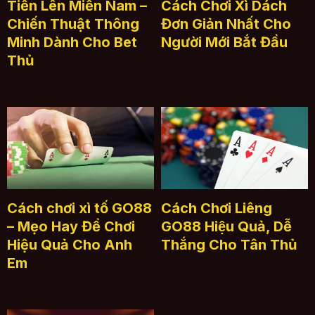
Tiến Lên Miền Nam –
Cách Chơi Xì Dách
Chiến Thuật Thông
Đơn Giản Nhất Cho
Minh Dành Cho Bet
Người Mới Bắt Đầu
Thủ
Cách chơi xì tố GO88
Cách Chơi Liêng
– Mẹo Hay Để Chơi
GO88 Hiệu Quả, Dễ
Hiệu Quả Cho Anh
Thắng Cho Tân Thủ
Em