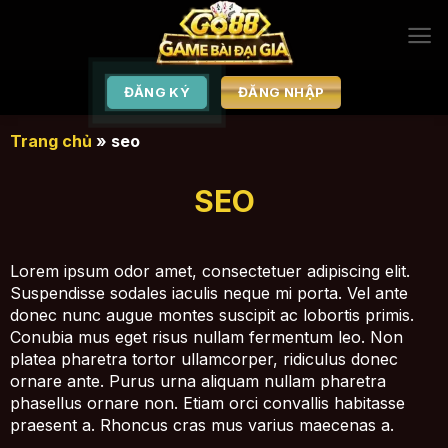
Chuyển
đến
nội
dung
ĐĂNG KÝ
ĐĂNG NHẬP
Trang chủ
»
seo
SEO
Lorem ipsum odor amet, consectetuer adipiscing elit.
Suspendisse sodales iaculis neque mi porta. Vel ante
donec nunc augue montes suscipit ac lobortis primis.
Conubia mus eget risus nullam fermentum leo. Non
platea pharetra tortor ullamcorper, ridiculus donec
ornare ante. Purus urna aliquam nullam pharetra
phasellus ornare non. Etiam orci convallis habitasse
praesent a. Rhoncus cras mus varius maecenas a.