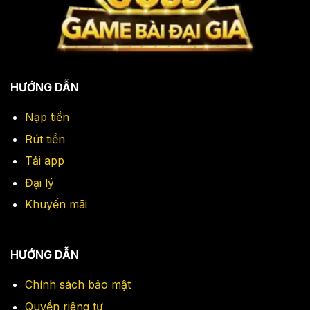
HƯỚNG DẪN
Nạp tiền
Rút tiền
Tải app
Đại lý
Khuyến mãi
HƯỚNG DẪN
Chính sách bảo mật
Quyền riêng tư