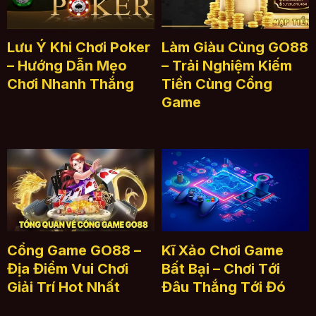
Lưu Ý Khi Chơi Poker
Làm Giàu Cùng GO88
– Hướng Dẫn Mẹo
– Trải Nghiệm Kiếm
Chơi Nhanh Thắng
Tiền Cùng Cổng
Game
Cổng Game GO88 –
Kĩ Xảo Chơi Game
Địa Điểm Vui Chơi
Bất Bại – Chơi Tới
Giải Trí Hot Nhất
Đâu Thắng Tới Đó