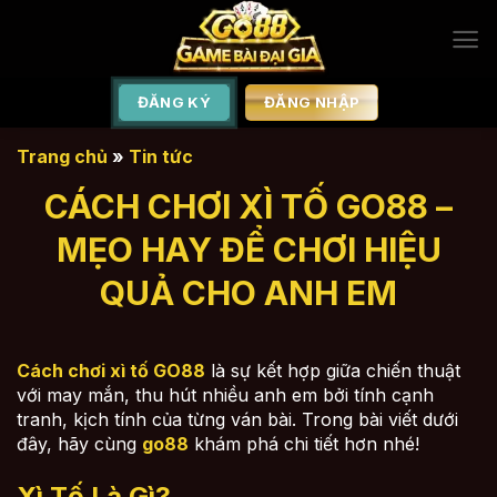
Chuyển
đến
nội
dung
ĐĂNG KÝ
ĐĂNG NHẬP
Trang chủ
»
Tin tức
CÁCH CHƠI XÌ TỐ GO88 –
MẸO HAY ĐỂ CHƠI HIỆU
QUẢ CHO ANH EM
Cách chơi xì tố GO88
là sự kết hợp giữa chiến thuật
với may mắn, thu hút nhiều anh em bởi tính cạnh
tranh, kịch tính của từng ván bài. Trong bài viết dưới
đây, hãy cùng
go88
khám phá chi tiết hơn nhé!
Xì Tố Là Gì?