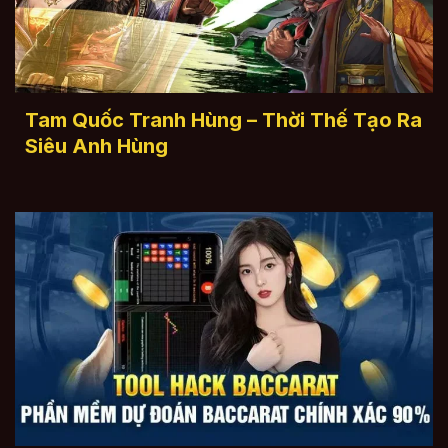
Tam Quốc Tranh Hùng – Thời Thế Tạo Ra
Siêu Anh Hùng