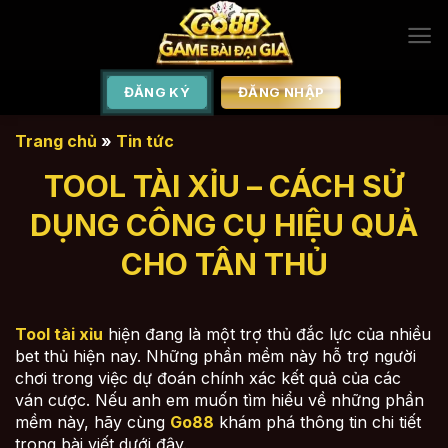
Chuyển
đến
nội
dung
ĐĂNG KÝ
ĐĂNG NHẬP
Trang chủ
»
Tin tức
TOOL TÀI XỈU – CÁCH SỬ
DỤNG CÔNG CỤ HIỆU QUẢ
CHO TÂN THỦ
Tool tài xỉu
hiện đang là một trợ thủ đắc lực của nhiều
bet thủ hiện nay. Những phần mềm này hỗ trợ người
chơi trong việc dự đoán chính xác kết quả của các
ván cược. Nếu anh em muốn tìm hiểu về những phần
mềm này, hãy cùng
Go88
khám phá thông tin chi tiết
trong bài viết dưới đây.