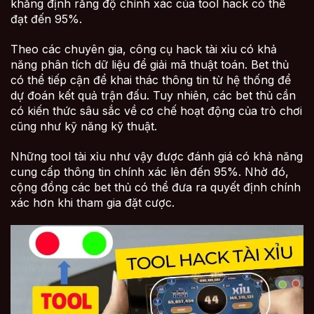
khẳng định rằng độ chính xác của tool hack có thể
đạt đến 95%.
Theo các chuyên gia, công cụ hack tài xỉu có khả
năng phân tích dữ liệu để giải mã thuật toán. Bet thủ
có thể tiếp cận để khai thác thông tin từ hệ thống để
dự đoán kết quả trận đấu. Tuy nhiên, các bet thủ cần
có kiến thức sâu sắc về cơ chế hoạt động của trò chơi
cũng như kỹ năng kỹ thuật.
Những tool tài xỉu như vậy được đánh giá có khả năng
cung cấp thông tin chính xác lên đến 95%. Nhờ đó,
cộng đồng các bet thủ có thể đưa ra quyết định chính
xác hơn khi tham gia đặt cược.