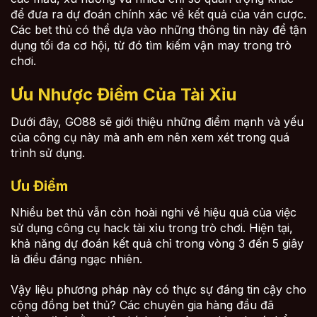
để đưa ra dự đoán chính xác về kết quả của ván cược.
Các bet thủ có thể dựa vào những thông tin này để tận
dụng tối đa cơ hội, từ đó tìm kiếm vận may trong trò
chơi.
Ưu Nhược Điểm Của Tài Xỉu
Dưới đây, GO88 sẽ giới thiệu những điểm mạnh và yếu
của công cụ này mà anh em nên xem xét trong quá
trình sử dụng.
Ưu Điểm
Nhiều bet thủ vẫn còn hoài nghi về hiệu quả của việc
sử dụng công cụ hack tài xỉu trong trò chơi. Hiện tại,
khả năng dự đoán kết quả chỉ trong vòng 3 đến 5 giây
là điều đáng ngạc nhiên.
Vậy liệu phương pháp này có thực sự đáng tin cậy cho
cộng đồng bet thủ? Các chuyên gia hàng đầu đã