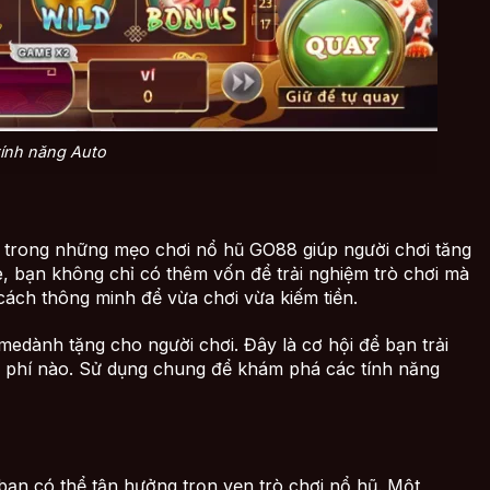
ính năng Auto
t trong những mẹo chơi nổ hũ GO88 giúp người chơi tăng
, bạn không chỉ có thêm vốn để trải nghiệm trò chơi mà
 cách thông minh để vừa chơi vừa kiếm tiền.
medành tặng cho người chơi. Đây là cơ hội để bạn trải
i phí nào. Sử dụng chung để khám phá các tính năng
bạn có thể tận hưởng trọn vẹn trò chơi nổ hũ. Một