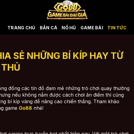
TRANG CHỦ
BẮN CÁ
NỔ HŨ
GAME BÀI
TIN TỨC
IA SẺ NHỮNG BÍ KÍP HAY TỪ
 THỦ
ng đồng các tín đồ đam mê những trò chơi quay thưởng
nhưng nếu không nắm được cách chơi ăn điểm thì cũng
hững bí kíp vàng để nâng cao chiến thắng. Tham khảo
ổng game
Go88
nhé!
ơi casino trực tuyến hot nhất hiện nay. Với một trò chơi