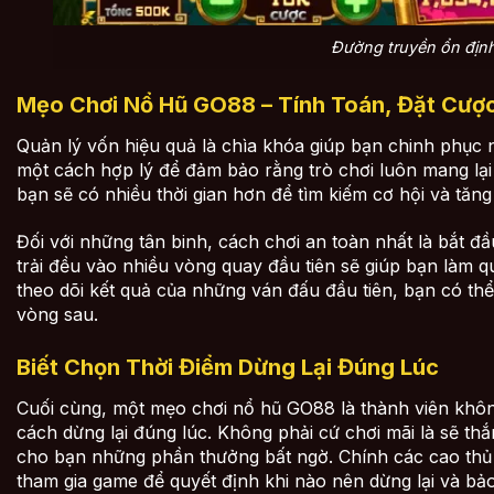
Đường truyền ổn định
Mẹo Chơi Nổ Hũ GO88 – Tính Toán, Đặt Cượ
Quản lý vốn hiệu quả là chìa khóa giúp bạn chinh phục 
một cách hợp lý để đảm bảo rằng trò chơi luôn mang lại
bạn sẽ có nhiều thời gian hơn để tìm kiếm cơ hội và tăn
Đối với những tân binh, cách chơi an toàn nhất là bắt đ
trải đều vào nhiều vòng quay đầu tiên sẽ giúp bạn làm que
theo dõi kết quả của những ván đấu đầu tiên, bạn có th
vòng sau.
Biết Chọn Thời Điểm Dừng Lại Đúng Lúc
Cuối cùng, một mẹo chơi nổ hũ GO88 là thành viên không
cách dừng lại đúng lúc. Không phải cứ chơi mãi là sẽ thắn
cho bạn những phần thưởng bất ngờ. Chính các cao thủ 
tham gia game để quyết định khi nào nên dừng lại và bả