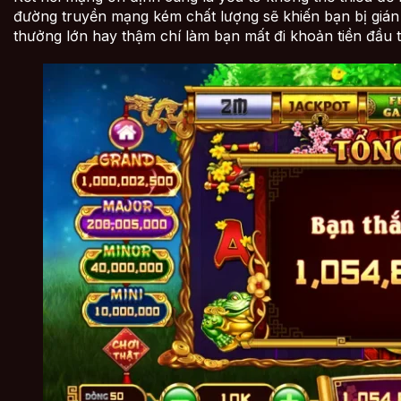
đường truyền mạng kém chất lượng sẽ khiến bạn bị gián 
thưởng lớn hay thậm chí làm bạn mất đi khoản tiền đầu 